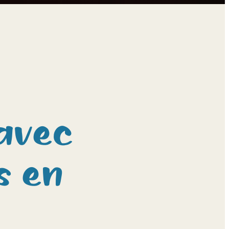
avec
s en