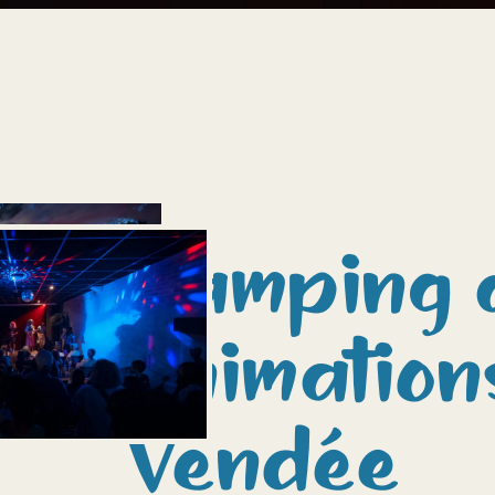
Camping 
animation
Vendée