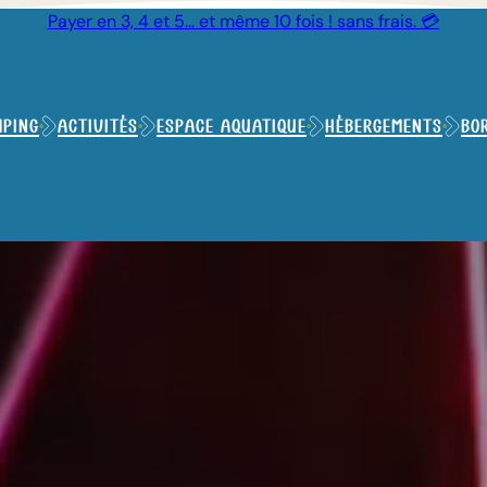
Payer en 3, 4 et 5… et même 10 fois ! sans frais. 💳
ping
Activités
Espace aquatique
Hébergements
Bo