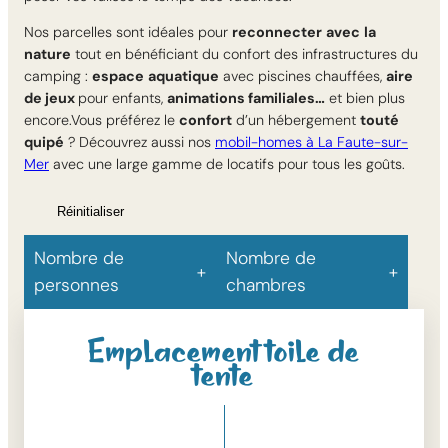
Nos parcelles sont idéales pour
reconnecter
avec
la
nature
tout en bénéficiant du confort des infrastructures du
camping :
espace
aquatique
avec piscines chauffées,
aire
de jeux
pour enfants,
animations familiales…
et bien plus
encore.Vous préférez le
confort
d’un hébergement
touté
quipé
? Découvrez aussi nos
mobil-homes à La Faute-sur-
Mer
avec une large gamme de locatifs pour tous les goûts.
Réinitialiser
Nombre de
Nombre de
personnes
chambres
Emplacement toile de
tente