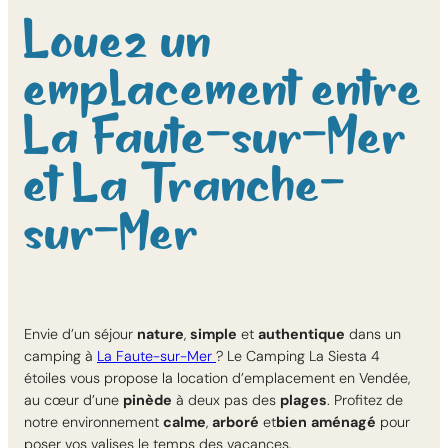
Louez un
emplacement entre
La Faute-sur-Mer
et La Tranche-
sur-Mer
Envie d’un séjour
nature
,
simple
et
authentique
dans un
camping à
La Faute-sur-Mer
? Le Camping La Siesta 4
étoiles vous propose la location d’emplacement en Vendée,
au cœur d’une
pinède
à deux pas des
plages
. Profitez de
notre environnement
calme
,
arboré
et
bien
aménagé
pour
poser vos valises le temps des vacances.