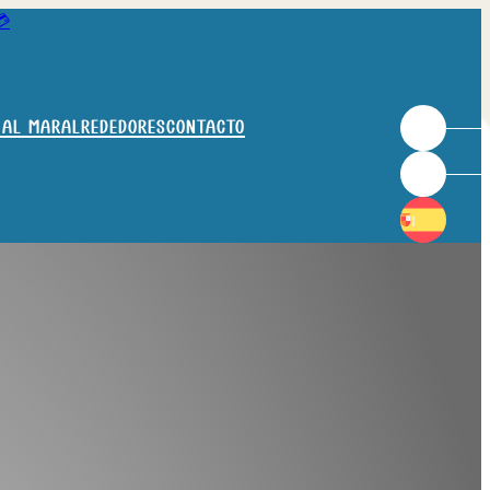
💳
 al mar
Alrededores
Contacto