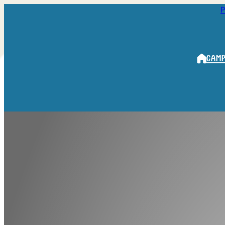
P
Camp