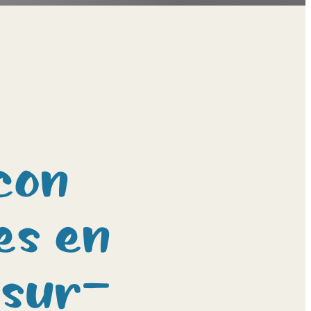
con
es en
-sur-