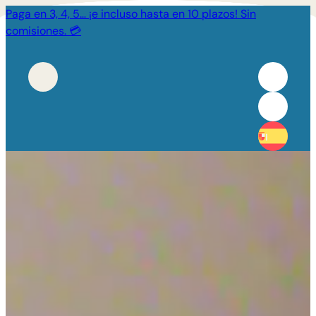
Paga en 3, 4, 5… ¡e incluso hasta en 10 plazos! Sin
comisiones. 💳