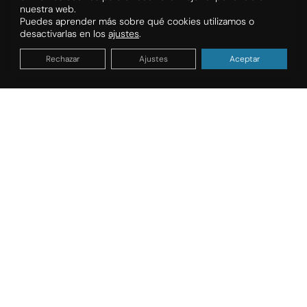
nuestra web.
Puedes aprender más sobre qué cookies utilizamos o
desactivarlas en los
ajustes
.
Rechazar
Ajustes
Aceptar
Organiza tus vacaciones
FECHAS DE ESTANCIA
TIPO DE ALOJAMIENTO