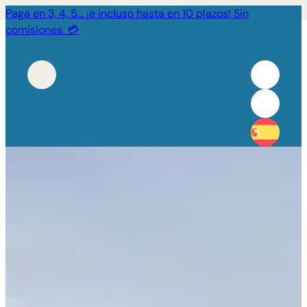
Paga en 3, 4, 5… ¡e incluso hasta en 10 plazos! Sin
comisiones. 💳