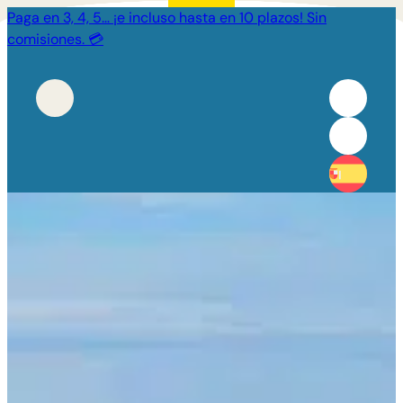
Paga en 3, 4, 5… ¡e incluso hasta en 10 plazos! Sin
comisiones. 💳